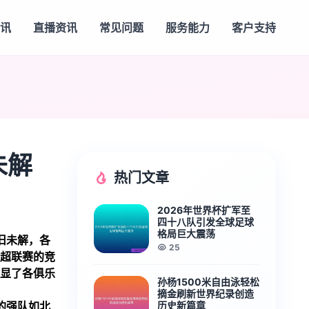
视讯
直播资讯
常见问题
服务能力
客户支持
未解
热门文章
2026年世界杯扩军至
四十八队引发全球足球
格局巨大震荡
旧未解，各
25
超联赛的竞
显了各俱乐
孙杨1500米自由泳轻松
摘金刷新世界纪录创造
的强队如北
历史新篇章