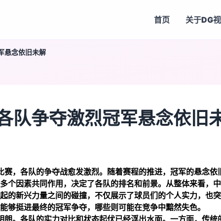
首页
关于
DG
冠军悬念依旧未解
 各队争夺激烈冠军悬念依旧
的比赛，各队的争夺战愈发激烈。随着赛程的推进，冠军的悬念依
多个因素共同作用，决定了各队的排名和前景。从整体来看，中
起的新兴力量之间的碰撞，不仅展示了球员们的个人实力，也突
能够挺进最终的冠军争夺，哪些则可能在竞争中黯然失色。
渐明朗。各队的实力对比和状态起伏已经浮出水面。一方面，传统