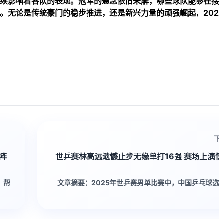
续影响着各队的表现。冠军的悬念依旧未解，哪些球队能够在接
。无论是传统豪门的稳步推进，还是新兴力量的顽强崛起，202
阵
世乒赛林高远遗憾止步无缘单打16强 赛场上演
，帮
文章摘要：2025年世乒赛男单比赛中，中国乒乓球