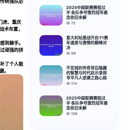
传统强队必
2025中超联赛赛程过
半 各队争夺激烈冠军悬
念依旧未解
门虎、重庆
73
战术布置，
意大利站激战开启 F1赛
感到棘手。
车速度与激情的巅峰对
决
过顽强的拼
89
补了个人能
不花钱的传奇背后隐藏
键。
的智慧与时代启示录探
寻平凡人逆袭之路心路
114
2025中超联赛赛程过
半 各队争夺激烈冠军悬
念依旧未解
109