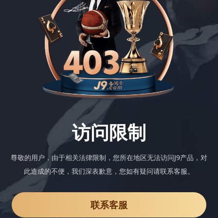
访问限制
尊敬的用户，由于相关法律限制，您所在地区无法访问J9产品，对
此造成的不便，我们深表歉意，您如有疑问请联系客服。
联系客服