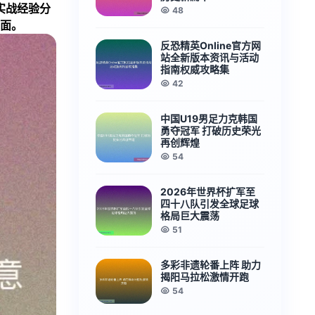
实战经验分
48
面。
反恐精英Online官方网
站全新版本资讯与活动
指南权威攻略集
42
中国U19男足力克韩国
勇夺冠军 打破历史荣光
再创辉煌
54
2026年世界杯扩军至
四十八队引发全球足球
格局巨大震荡
51
多彩非遗轮番上阵 助力
揭阳马拉松激情开跑
54