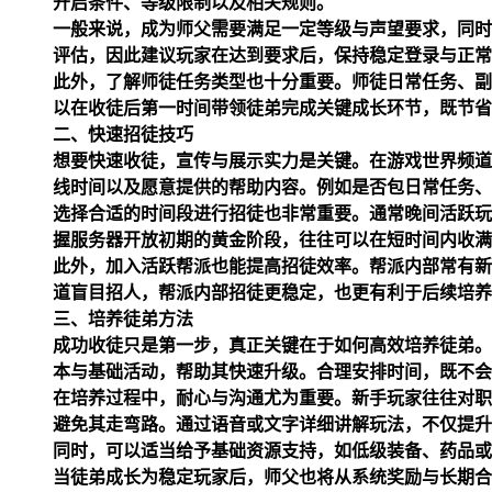
开启条件、等级限制以及相关规则。
一般来说，成为师父需要满足一定等级与声望要求，同时
评估，因此建议玩家在达到要求后，保持稳定登录与正常
此外，了解师徒任务类型也十分重要。师徒日常任务、副
以在收徒后第一时间带领徒弟完成关键成长环节，既节省
二、快速招徒技巧
想要快速收徒，宣传与展示实力是关键。在游戏世界频道
线时间以及愿意提供的帮助内容。例如是否包日常任务、
选择合适的时间段进行招徒也非常重要。通常晚间活跃玩
握服务器开放初期的黄金阶段，往往可以在短时间内收满
此外，加入活跃帮派也能提高招徒效率。帮派内部常有新
道盲目招人，帮派内部招徒更稳定，也更有利于后续培养
三、培养徒弟方法
成功收徒只是第一步，真正关键在于如何高效培养徒弟。
本与基础活动，帮助其快速升级。合理安排时间，既不会
在培养过程中，耐心与沟通尤为重要。新手玩家往往对职
避免其走弯路。通过语音或文字详细讲解玩法，不仅提升
同时，可以适当给予基础资源支持，如低级装备、药品或
当徒弟成长为稳定玩家后，师父也将从系统奖励与长期合