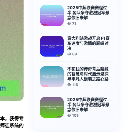
2025中超联赛赛程过
半 各队争夺激烈冠军悬
念依旧未解
73
意大利站激战开启 F1赛
车速度与激情的巅峰对
决
89
不花钱的传奇背后隐藏
的智慧与时代启示录探
寻平凡人逆袭之路心路
115
2025中超联赛赛程过
半 各队争夺激烈冠军悬
念依旧未解
109
本，获得专
师徒系统的