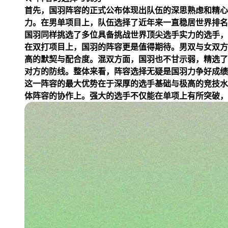
首先，国羽阵容的正式公布体现出队伍的深思熟虑和精心
力。在男单项目上，队伍选择了近年来一直稳居世界排名
国羽同样挑选了多位具备挑战世界顶尖选手实力的选手，
在双打项目上，国羽的阵容更是值得期待。男双与女双方
高的默契与配合度。混双方面，国羽也不甘示弱，精选了
对方的防线。整体来看，阵容选择无疑是国羽力争好成绩
这一阵容的最大优势在于深厚的选手基础与极高的竞技水
体阵容的协作上。强大的选手不仅能在单项上有所突破，