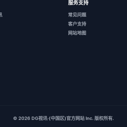
服务支持
讯
常见问题
客户支持
网站地图
© 2026
DG视讯·(中国区)官方网站
Inc. 版权所有.