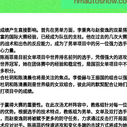
成绩产生直接影响。首先在男单方面，李景亮与赵俊逸的双星搭
富的国际大赛经验，已经成为队伍的支柱。他在过去的几次大赛
的战术和出色的反应能力，成为了男单项目中的另一位强力选手
心力量。
陈雨菲是目前女单项目中世界排名前列的选手，凭借强大的进攻
世界冠军，她在团体赛中的经验和稳定性，是国羽女单项目中不
多积分。
合杜玥和陈清晨也将是关注的焦点。李俊赫与王振国的组合以强
杜玥和陈清晨则是世界级的女双组合，彼此间的默契配合让她们
打项目中的成绩。
于赢得大赛的重要性。在此次汤尤杯阵容中，教练组针对每一位
的优势。根据选手的技术特点，教练组为男单、女单及双打选手
，而赵俊逸则将被赋予更多的防守任务，力求通过反击打开局面
术应对对手。陈雨菲的快速进攻和变化多端的击球方式将成为她