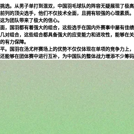
挑选。从男子单打到混双，中国羽毛球队的阵容无疑展现了极高
前列的顶尖选手，他们不仅技术全面，且拥有较强的心理素质。
这为团队带来了极大的信心。
面，国羽都有着强大的组合，这些选手在国内外赛事中屡有佳绩
几对组合，这些组合都具备强大的应变能力和进攻性，能够在关
的有力保障。
平。国羽在汤尤杯赛场上的优势不仅仅体现在单项的竞争力上，
还能够在团体赛中进行互补，为中国队的整体战力增添不少筹码