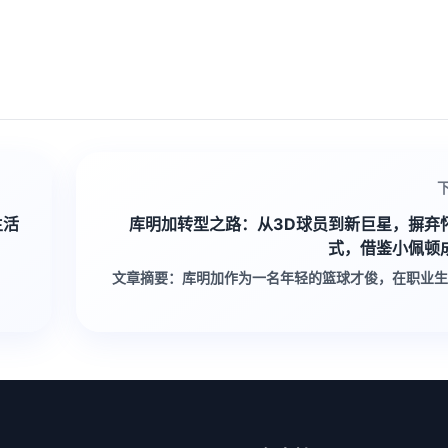
生活
库明加转型之路：从3D球员到新巨星，摒弃
式，借鉴小佩顿
文章摘要：库明加作为一名年轻的篮球才俊，在职业生