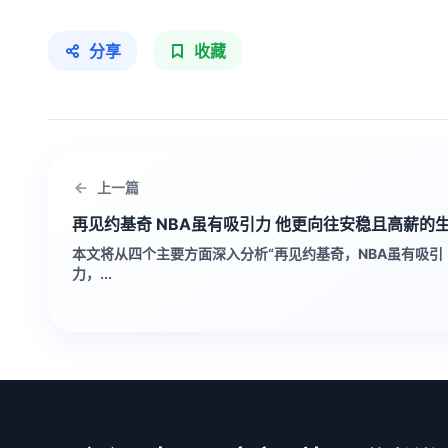
分享
收藏
上一篇
再见约基奇 NBA虽有吸引力 他更向往安稳且高薪的
本文将从四个主要方面深入分析“再见约基奇，NBA虽有吸引
力，...