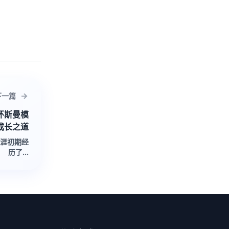
下一篇
怀斯曼模
成长之道
涯初期经
历了...