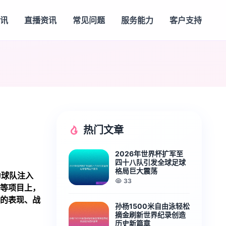
视讯
直播资讯
常见问题
服务能力
客户支持
热门文章
2026年世界杯扩军至
四十八队引发全球足球
格局巨大震荡
为球队注入
33
等项目上，
的表现、战
孙杨1500米自由泳轻松
摘金刷新世界纪录创造
历史新篇章