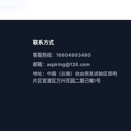
联系方式
客服热线：16604993480
邮箱：aspiring@126.com
地址：中国（云南）自由贸易试验区昆明
片区官渡区万兴花园二期己幢1号