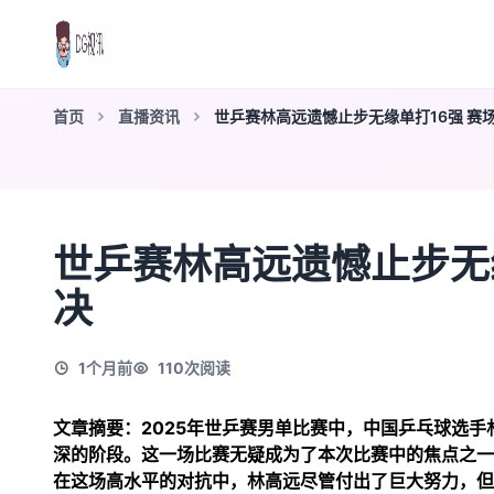
首页
直播资讯
世乒赛林高远遗憾止步无缘单打16强 赛
世乒赛林高远遗憾止步无
决
1个月前
110
次阅读
文章摘要：2025年世乒赛男单比赛中，中国乒乓球选
深的阶段。这一场比赛无疑成为了本次比赛中的焦点之一
在这场高水平的对抗中，林高远尽管付出了巨大努力，但