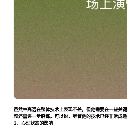
虽然林高远在整体技术上表现不差，但他需要在一些关键
整还需进一步磨练。可以说，尽管他的技术已经非常成熟
3、心理状态的影响