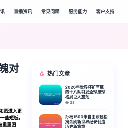
视讯
直播资讯
常见问题
服务能力
客户支持
魄对
热门文章
2026年世界杯扩军至
四十八队引发全球足球
格局巨大震荡
28
如愿进入更
孙杨1500米自由泳轻松
一些短板。
摘金刷新世界纪录创造
破重重困
历史新篇章