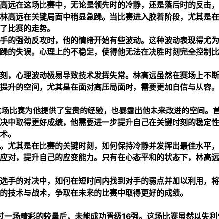
高远在这场比赛中，无论是领先时的冷静，还是落后时的反击，
林高远在关键局面中稍显急躁。当比赛进入胶着阶段，尤其是在
了比赛的走势。
手的强劲反攻时，他的情绪开始有些波动。这种波动表现得尤为
躁的失误。心理上的不稳定，使得他无法在决胜时刻完全控制比
刻，心理波动极易导致技术发挥失常。林高远虽然在赛场上不断
提升的空间，尤其是在面对高压局面时，需要更加自信与从容。
这场比赛为他提供了宝贵的经验，也暴露出他未来改进的空间。
决中取得更好成绩，他需要进一步提升自己在关键时刻的稳定性
术。
。尤其是在比赛的关键时刻，如何保持冷静并发挥出最佳水平，
应对，提升自己的应变能力。只有在心态平和的状态下，林高远
选手的对决中，如何在短时间内找到对手的弱点并加以利用，将
的技术与战术，争取在未来的比赛中取得更好的成绩。
经过一场精彩的较量后，未能成功晋级16强。这场比赛虽然以失利