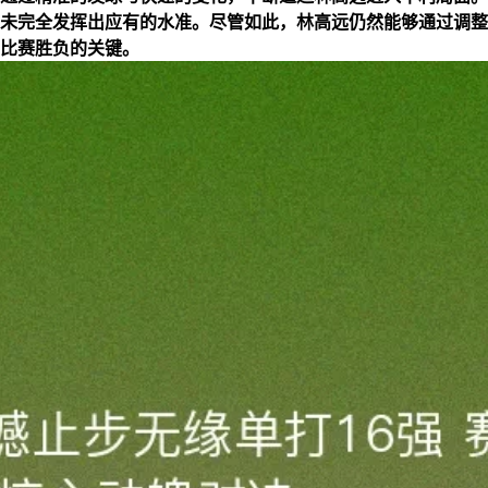
未完全发挥出应有的水准。尽管如此，林高远仍然能够通过调整
比赛胜负的关键。