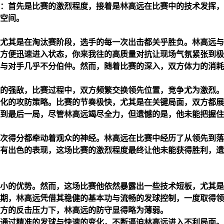
：首先是比赛的激烈程度，接着是林高远在比赛中的技术发挥，
空间。
尤其是在淘汰赛阶段，选手的每一次出击都关乎胜负。林高远与
方便迅速进入状态，你来我往的高质量对抗让现场气氛紧张到极
与对手几乎不分伯仲。然而，随着比赛的深入，双方体力的消耗
的强敌，比赛过程中，双方频繁交换领先位置，竞争尤为激烈。
化的攻防策略。比赛的节奏极快，尤其是在关键局面，双方都展
到最后一局，尽管林高远竭尽全力，但遗憾的是，他未能把握住
次得分都牵动着观众的神经。林高远在比赛中经历了从领先到落
有出色的表现，这场比赛的激烈程度最终让他未能获得胜利，遗
小的优势。然而，这场比赛他依然暴露出一些技术短板，尤其是
期，林高远凭借其稳健的基本功与流畅的发球控制，一度取得领
方的反击压力下，林高远的防守显得略为薄弱。
通过精准的发球与快速的变化，不断逼迫林高远进入不利局面。