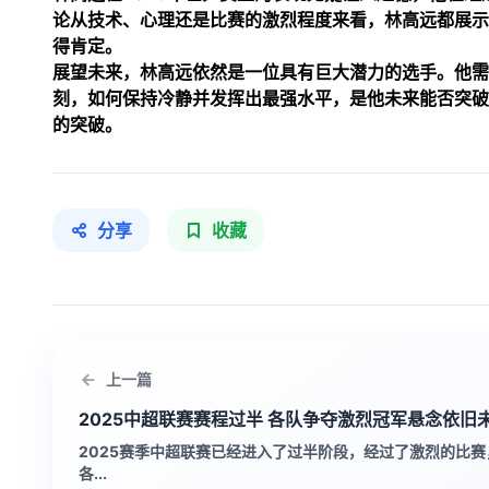
论从技术、心理还是比赛的激烈程度来看，林高远都展示
得肯定。
展望未来，林高远依然是一位具有巨大潜力的选手。他需
刻，如何保持冷静并发挥出最强水平，是他未来能否突破
的突破。
分享
收藏
上一篇
2025中超联赛赛程过半 各队争夺激烈冠军悬念依旧
2025赛季中超联赛已经进入了过半阶段，经过了激烈的比赛
各...