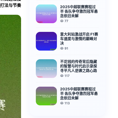
打法与节奏
2025中超联赛赛程过
半 各队争夺激烈冠军悬
念依旧未解
77
意大利站激战开启 F1赛
车速度与激情的巅峰对
决
91
不花钱的传奇背后隐藏
的智慧与时代启示录探
寻平凡人逆袭之路心路
117
2025中超联赛赛程过
半 各队争夺激烈冠军悬
念依旧未解
113