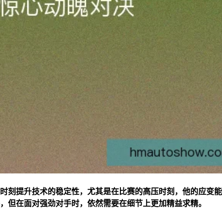
时刻提升技术的稳定性，尤其是在比赛的高压时刻，他的应变能
，但在面对强劲对手时，依然需要在细节上更加精益求精。