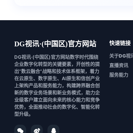
DG视讯·(中国区)官方网站
快速链接
关于
DG视
DG视讯·(中国区)官方网站数字时代围绕
企业数字化转型的关键要素，开创性的提
直播资讯
出“数云融合”战略和技术体系框架，着力
服务能力
在云原生、数字原生、AI原生和信创产业
上架构产品和服务能力，构建跨界融合创
新的数字业务场景和新业务模式，助力企
业级客户建立面向未来的核心能力和竞争
优势，全面推动社会的数字化、智能化转
型升级。