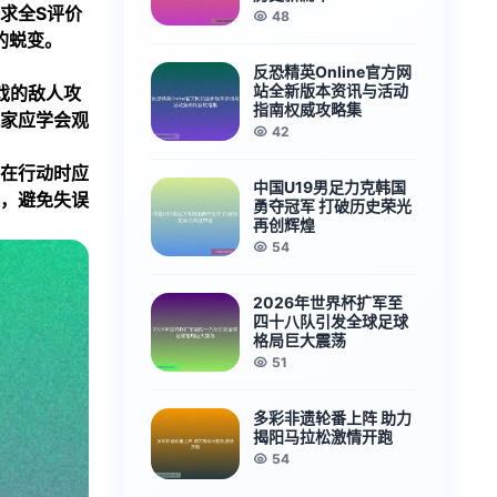
求全S评价
48
的蜕变。
反恐精英Online官方网
站全新版本资讯与活动
戏的敌人攻
指南权威攻略集
家应学会观
42
在行动时应
中国U19男足力克韩国
，避免失误
勇夺冠军 打破历史荣光
再创辉煌
54
2026年世界杯扩军至
四十八队引发全球足球
格局巨大震荡
51
多彩非遗轮番上阵 助力
揭阳马拉松激情开跑
54