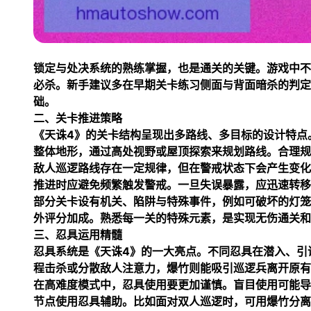
锁定与处决系统的熟练掌握，也是通关的关键。游戏中不
必杀。新手建议多在早期关卡练习侧面与背面暗杀的判定
础。
二、关卡推进策略
《天诛4》的关卡结构呈现出多路线、多目标的设计特点
整体地形，通过高处视野或屋顶探索来规划路线。合理规
敌人巡逻路线存在一定规律，但在警戒状态下会产生变化
推进时应避免频繁触发警戒。一旦失误暴露，应迅速转移
部分关卡设有机关、陷阱与特殊事件，例如可破坏的灯笼
外评分加成。熟悉每一关的特殊元素，是实现无伤通关和
三、忍具运用精髓
忍具系统是《天诛4》的一大亮点。不同忍具在潜入、引
程击杀或分散敌人注意力，爆竹则能吸引巡逻兵离开原有
在高难度模式中，忍具使用要更加谨慎。盲目使用可能导
节点使用忍具辅助。比如面对双人巡逻时，可用爆竹分离