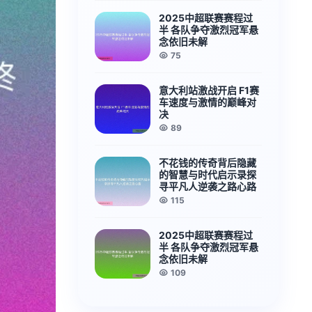
2025中超联赛赛程过
半 各队争夺激烈冠军悬
念依旧未解
75
意大利站激战开启 F1赛
车速度与激情的巅峰对
决
89
不花钱的传奇背后隐藏
的智慧与时代启示录探
寻平凡人逆袭之路心路
115
2025中超联赛赛程过
半 各队争夺激烈冠军悬
念依旧未解
109