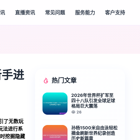
视讯
直播资讯
常见问题
服务能力
客户支持
新手进
热门文章
2026年世界杯扩军至
四十八队引发全球足球
格局巨大震荡
26
引了无数玩
孙杨1500米自由泳轻松
玩法进行系
摘金刷新世界纪录创造
同时挖掘隐藏
历史新篇章