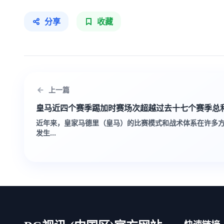
分享
收藏
上一篇
皇马近四个赛季踢加时赛场次超越过去十七个赛季总
近年来，皇家马德里（皇马）的比赛模式和战术体系在许多
发生...