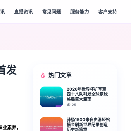
视讯
直播资讯
常见问题
服务能力
客户支持
首发
热门文章
2026年世界杯扩军至
四十八队引发全球足球
格局巨大震荡
25
孙杨1500米自由泳轻松
摘金刷新世界纪录创造
职业素养，
历史新篇章