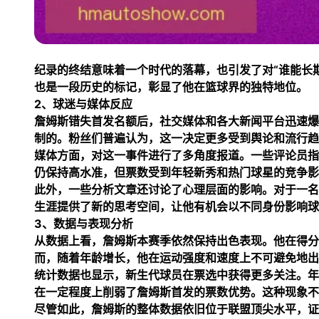
纪录的终结意味着一个时代的落幕，也引发了对“谁能长
也是一段历史的标记，彰显了他在篮球界的独特地位。
2、球迷与媒体反应
詹姆斯错失首发名额后，社交媒体和各大新闻平台迅速爆
制的。粉丝们普遍认为，这一决定更多受到舆论和流行趋
媒体方面，对这一事件进行了多角度报道。一些评论员指
仍保持高水准，但票数受到年轻新秀和热门球星的竞争影
此外，一些分析文章还讨论了心理层面的影响。对于一名
生涯提供了新的思考空间，让他有机会以不同身份影响球
3、数据与表现分析
从数据上看，詹姆斯本赛季依然保持出色表现。他在得分
而，随着年龄增长，他在运动强度和速度上不可避免地出
统计数据也显示，新生代球员在票选中获得更多关注。年
在一定程度上削弱了詹姆斯首发的票数优势。这种现象不
尽管如此，詹姆斯的整体数据依旧位于联盟顶尖水平，证