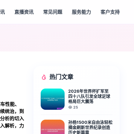
视讯
直播资讯
常见问题
服务能力
客户支持
热门文章
2026年世界杯扩军至
四十八队引发全球足球
格局巨大震荡
赛车性能、
25
续统治，到
分析的切入
孙杨1500米自由泳轻松
入解析，力
摘金刷新世界纪录创造
历史新篇章