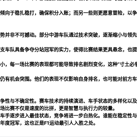
倾向于稳扎稳打，确保积分入账；而另一些则更愿意冒险，以争
势并非不可撼动。部分中游车队通过技术突破，逐渐缩小与领先
支车队具备争夺分站冠军的实力，使得比赛结果更具悬念，也提
小，每一场比赛的表现都可能导致排名剧烈变化，这种“寸土必争
仍有机会突围。他们的表现不仅影响自身排名，也可能对前方车
争性与不确定性。赛车技术的持续演进、车手状态的多样化以及
场比赛不仅是速度的比拼，更是智慧与执行力的较量。
车手逐步进入最佳状态，竞争将进一步白热化。谁能在稳定性与
年度冠军，这也正是F1运动最引人入胜之处。