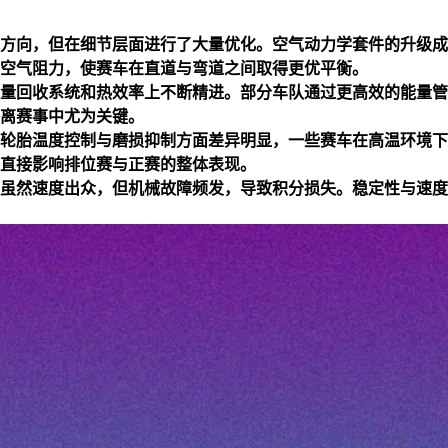
方向，但在细节层面进行了大量优化。空气动力学套件的升级成
空气阻力，使赛车在直道与弯道之间取得更优平衡。
量回收系统和热效率上不断精进。部分车队通过更高效的能量管
离赛事中尤为关键。
轮胎温度控制与磨损抑制方面差异明显，一些赛车在高温环境下
直接影响排位赛与正赛的整体表现。
虽然速度出众，但机械故障频发，导致积分损失。稳定性与速度