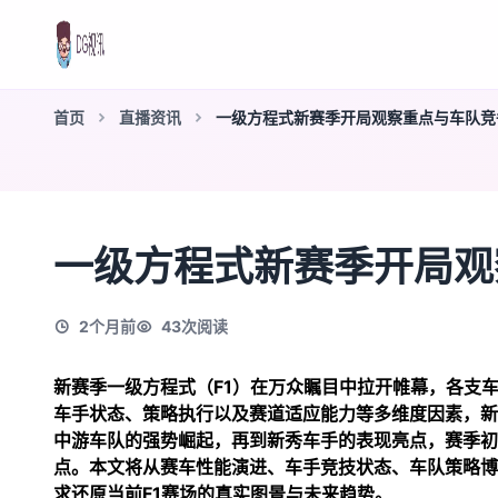
首页
直播资讯
一级方程式新赛季开局观察重点与车队竞
一级方程式新赛季开局观
2个月前
43
次阅读
新赛季一级方程式（F1）在万众瞩目中拉开帷幕，各支
车手状态、策略执行以及赛道适应能力等多维度因素，新
中游车队的强势崛起，再到新秀车手的表现亮点，赛季初
点。本文将从赛车性能演进、车手竞技状态、车队策略博
求还原当前F1赛场的真实图景与未来趋势。