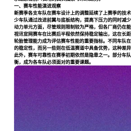
一、赛车性能演进观察
新赛季各支车队在赛车设计上的调整延续了上赛季的技术
少车队通过改进前翼与底板结构，提高下压力的同时减少
动力单元方面，尽管规则限制较为严格，但各厂商仍在能
视讯官网
赛车在比赛后半程依然保持稳定输出，这在长距
轮胎管理能力成为评估赛车性能的重要指标。不同车队在
的稳定性，而另一些则在低温赛道中具备优势，这种差异
此外，赛车可靠性在赛季初期依然是隐患之一。部分车队
衡，成为各车队必须面对的重要课题。