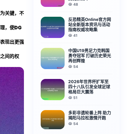
48
为关键，不
反恐精英Online官方网
站全新版本资讯与活动
理，使
DG
指南权威攻略集
41
表现出更强
中国U19男足力克韩国
勇夺冠军 打破历史荣光
之间的权
再创辉煌
54
2026年世界杯扩军至
四十八队引发全球足球
格局巨大震荡
51
多彩非遗轮番上阵 助力
揭阳马拉松激情开跑
54